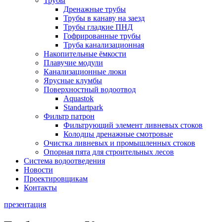
Трубы
Дренажные трубы
Трубы в канаву на заезд
Трубы гладкие ПНД
Гофрированные трубы
Труба канализационная
Накопительные ёмкости
Плавучие модули
Канализационные люки
Ярусные клумбы
Поверхностный водоотвод
Aquastok
Standartpark
Фильтр патрон
Фильтрующий элемент ливневых стоков
Колодцы дренажные смотровые
Очистка ливневых и промышленных стоков
Опорная пята для строительных лесов
Система водоотведения
Новости
Проектировщикам
Контакты
презентация