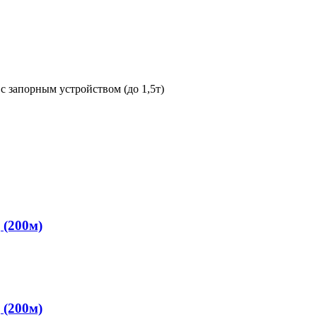
 (200м)
 (200м)