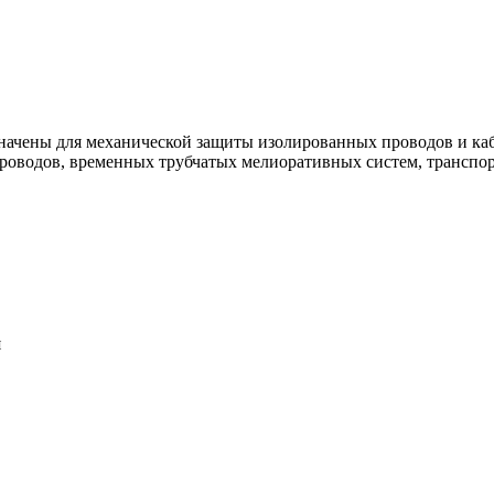
начены для механической защиты изолированных проводов и каб
роводов, временных трубчатых мелиоративных систем, транспо
я