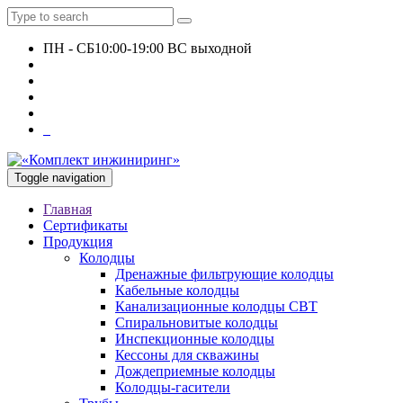
ПН - СБ
10:00-19:00 ВС выходной
+7 927 135 24 51
KomplektEngineer@yandex.ru
0
Toggle navigation
Главная
Сертификаты
Продукция
Колодцы
Дренажные фильтрующие колодцы
Кабельные колодцы
Канализационные колодцы СВТ
Спиральновитые колодцы
Инспекционные колодцы
Кессоны для скважины
Дождеприемные колодцы
Колодцы-гасители