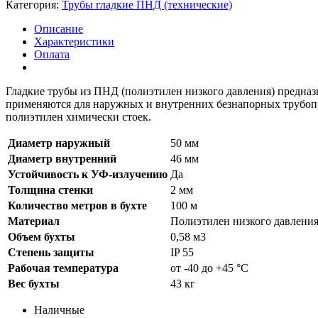
Категория:
Трубы гладкие ПНД (технические)
Описание
Характеристики
Оплата
Гладкие трубы из ПНД (полиэтилен низкого давления) предназ
применяются для наружных и внутренних безнапорных трубоп
полиэтилен химически стоек.
Диаметр наружный
50 мм
Диаметр внутренний
46 мм
Устойчивость к УФ-излучению
Да
Толщина стенки
2 мм
Количество метров в бухте
100 м
Материал
Полиэтилен низкого давлени
Объем бухты
0,58 м3
Степень защиты
IP 55
Рабочая температура
от -40 до +45 °С
Вес бухты
43 кг
Наличные