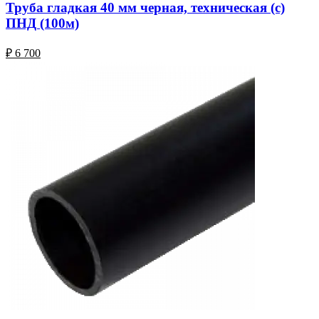
Труба гладкая 40 мм черная, техническая (с)
ПНД (100м)
₽
6 700