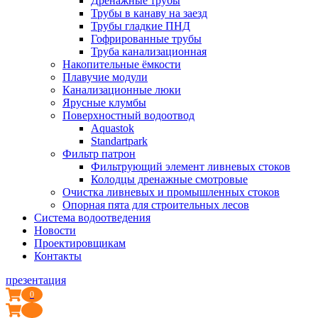
Дренажные трубы
Трубы в канаву на заезд
Трубы гладкие ПНД
Гофрированные трубы
Труба канализационная
Накопительные ёмкости
Плавучие модули
Канализационные люки
Ярусные клумбы
Поверхностный водоотвод
Aquastok
Standartpark
Фильтр патрон
Фильтрующий элемент ливневых стоков
Колодцы дренажные смотровые
Очистка ливневых и промышленных стоков
Опорная пята для строительных лесов
Система водоотведения
Новости
Проектировщикам
Контакты
презентация
0