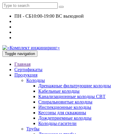
ПН - СБ
10:00-19:00 ВС выходной
+7 927 135 24 51
KomplektEngineer@yandex.ru
Toggle navigation
Главная
Сертификаты
Продукция
Колодцы
Дренажные фильтрующие колодцы
Кабельные колодцы
Канализационные колодцы СВТ
Спиральновитые колодцы
Инспекционные колодцы
Кессоны для скважины
Дождеприемные колодцы
Колодцы-гасители
Трубы