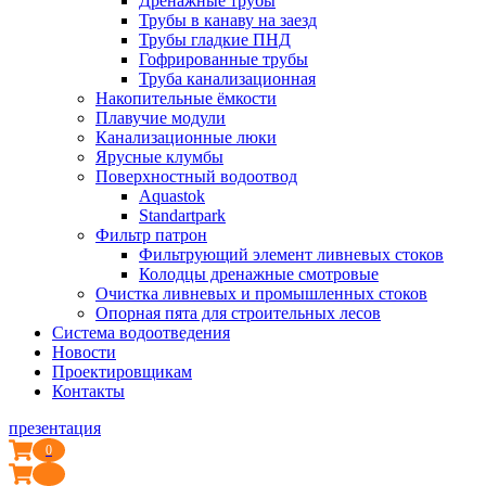
Дренажные трубы
Трубы в канаву на заезд
Трубы гладкие ПНД
Гофрированные трубы
Труба канализационная
Накопительные ёмкости
Плавучие модули
Канализационные люки
Ярусные клумбы
Поверхностный водоотвод
Aquastok
Standartpark
Фильтр патрон
Фильтрующий элемент ливневых стоков
Колодцы дренажные смотровые
Очистка ливневых и промышленных стоков
Опорная пята для строительных лесов
Система водоотведения
Новости
Проектировщикам
Контакты
презентация
0