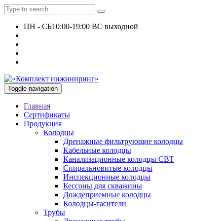
ПН - СБ
10:00-19:00 ВС выходной
+7 927 135 24 51
KomplektEngineer@yandex.ru
Toggle navigation
Главная
Сертификаты
Продукция
Колодцы
Дренажные фильтрующие колодцы
Кабельные колодцы
Канализационные колодцы СВТ
Спиральновитые колодцы
Инспекционные колодцы
Кессоны для скважины
Дождеприемные колодцы
Колодцы-гасители
Трубы