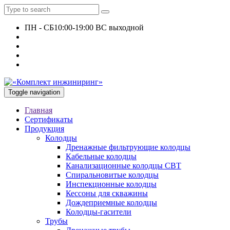
ПН - СБ
10:00-19:00 ВС выходной
+7 927 135 24 51
KomplektEngineer@yandex.ru
Toggle navigation
Главная
Сертификаты
Продукция
Колодцы
Дренажные фильтрующие колодцы
Кабельные колодцы
Канализационные колодцы СВТ
Спиральновитые колодцы
Инспекционные колодцы
Кессоны для скважины
Дождеприемные колодцы
Колодцы-гасители
Трубы