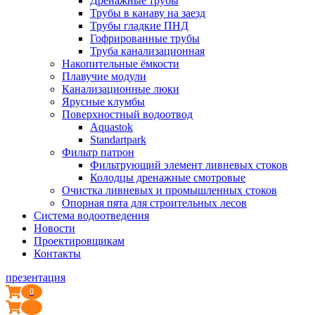
Дренажные трубы
Трубы в канаву на заезд
Трубы гладкие ПНД
Гофрированные трубы
Труба канализационная
Накопительные ёмкости
Плавучие модули
Канализационные люки
Ярусные клумбы
Поверхностный водоотвод
Aquastok
Standartpark
Фильтр патрон
Фильтрующий элемент ливневых стоков
Колодцы дренажные смотровые
Очистка ливневых и промышленных стоков
Опорная пята для строительных лесов
Система водоотведения
Новости
Проектировщикам
Контакты
презентация
0