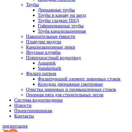
Трубы
Дренажные трубы
Трубы в канаву на заезд
Трубы гладкие ПНД
Гофрированные трубы
Труба канализационная
Накопительные ёмкости
Плавучие модули
Канализационные люки
Ярусные клумбы
Поверхностный водоотвод
Aquastok
Standartpark
Фильтр патрон
Фильтрующий элемент ливневых стоков
Колодцы дренажные смотровые
Очистка ливневых и промышленных стоков
Опорная пята для строительных лесов
Система водоотведения
Новости
Проектировщикам
Контакты
презентация
0