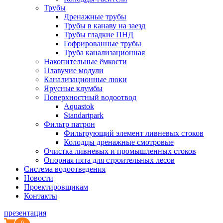
Трубы
Дренажные трубы
Трубы в канаву на заезд
Трубы гладкие ПНД
Гофрированные трубы
Труба канализационная
Накопительные ёмкости
Плавучие модули
Канализационные люки
Ярусные клумбы
Поверхностный водоотвод
Aquastok
Standartpark
Фильтр патрон
Фильтрующий элемент ливневых стоков
Колодцы дренажные смотровые
Очистка ливневых и промышленных стоков
Опорная пята для строительных лесов
Система водоотведения
Новости
Проектировщикам
Контакты
презентация
0