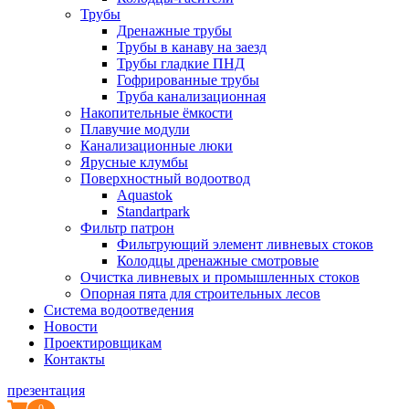
Трубы
Дренажные трубы
Трубы в канаву на заезд
Трубы гладкие ПНД
Гофрированные трубы
Труба канализационная
Накопительные ёмкости
Плавучие модули
Канализационные люки
Ярусные клумбы
Поверхностный водоотвод
Aquastok
Standartpark
Фильтр патрон
Фильтрующий элемент ливневых стоков
Колодцы дренажные смотровые
Очистка ливневых и промышленных стоков
Опорная пята для строительных лесов
Система водоотведения
Новости
Проектировщикам
Контакты
презентация
0