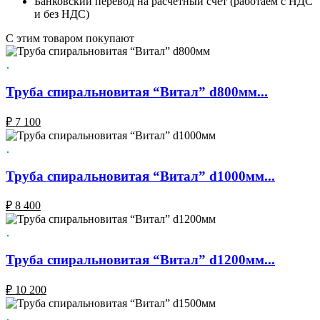
Банковский перевод на расчетный счёт (работаем с НДС
и без НДС)
C этим товаром покупают
Труба спиральновитая “Витал” d800мм...
₽
7 100
Труба спиральновитая “Витал” d1000мм...
₽
8 400
Труба спиральновитая “Витал” d1200мм...
₽
10 200