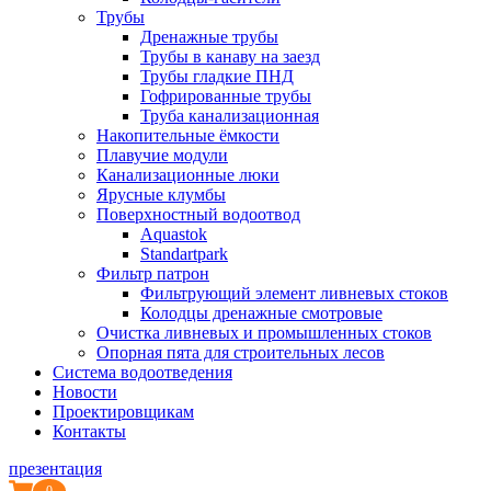
Трубы
Дренажные трубы
Трубы в канаву на заезд
Трубы гладкие ПНД
Гофрированные трубы
Труба канализационная
Накопительные ёмкости
Плавучие модули
Канализационные люки
Ярусные клумбы
Поверхностный водоотвод
Aquastok
Standartpark
Фильтр патрон
Фильтрующий элемент ливневых стоков
Колодцы дренажные смотровые
Очистка ливневых и промышленных стоков
Опорная пята для строительных лесов
Система водоотведения
Новости
Проектировщикам
Контакты
презентация
0