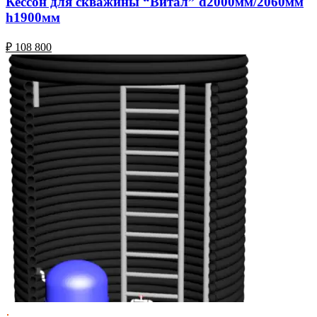
Кессон для скважины “Витал” d2000мм/2060мм
h1900мм
₽
108 800