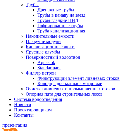
Трубы
Дренажные трубы
Трубы в канаву на заезд
Трубы гладкие ПНД
Гофрированные трубы
Труба канализационная
Накопительные ёмкости
Плавучие модули
Канализационные люки
Ярусные клумбы
Поверхностный водоотвод
Aquastok
Standartpark
Фильтр патрон
Фильтрующий элемент ливневых стоков
Колодцы дренажные смотровые
Очистка ливневых и промышленных стоков
Опорная пята для строительных лесов
Система водоотведения
Новости
Проектировщикам
Контакты
презентация
0