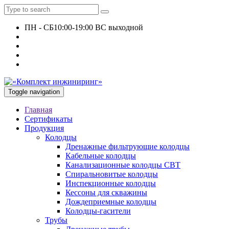
ПН - СБ
10:00-19:00 ВС выходной
+7 927 135 24 51
KomplektEngineer@yandex.ru
Toggle navigation
Главная
Сертификаты
Продукция
Колодцы
Дренажные фильтрующие колодцы
Кабельные колодцы
Канализационные колодцы СВТ
Спиральновитые колодцы
Инспекционные колодцы
Кессоны для скважины
Дождеприемные колодцы
Колодцы-гасители
Трубы