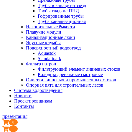
Дренажные трубы
Трубы в канаву на заезд
Трубы гладкие ПНД
Гофрированные трубы
Труба канализационная
Накопительные ёмкости
Плавучие модули
Канализационные люки
Ярусные клумбы
Поверхностный водоотвод
Aquastok
Standartpark
Фильтр патрон
Фильтрующий элемент ливневых стоков
Колодцы дренажные смотровые
Очистка ливневых и промышленных стоков
Опорная пята для строительных лесов
Система водоотведения
Новости
Проектировщикам
Контакты
презентация
0