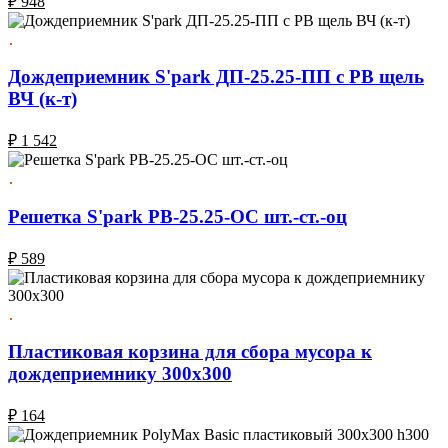
₽
948
Дождеприемник S'park ДП-25.25-ПП с РВ щель
ВЧ (к-т)
₽
1 542
Решетка S'park РВ-25.25-ОС шт.-ст.-оц
₽
589
Пластиковая корзина для сбора мусора к
дождеприемнику 300х300
₽
164