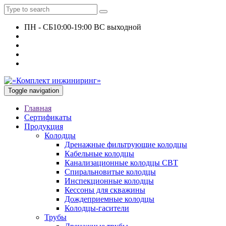
ПН - СБ
10:00-19:00 ВС выходной
+7 927 135 24 51
KomplektEngineer@yandex.ru
Toggle navigation
Главная
Сертификаты
Продукция
Колодцы
Дренажные фильтрующие колодцы
Кабельные колодцы
Канализационные колодцы СВТ
Спиральновитые колодцы
Инспекционные колодцы
Кессоны для скважины
Дождеприемные колодцы
Колодцы-гасители
Трубы