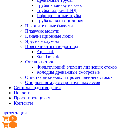
Дренажные трубы
Трубы в канаву на заезд
Трубы гладкие ПНД
Гофрированные трубы
Труба канализационная
Накопительные ёмкости
Плавучие модули
Канализационные люки
Ярусные клумбы
Поверхностный водоотвод
Aquastok
Standartpark
Фильтр патрон
Фильтрующий элемент ливневых стоков
Колодцы дренажные смотровые
Очистка ливневых и промышленных стоков
Опорная пята для строительных лесов
Система водоотведения
Новости
Проектировщикам
Контакты
презентация
0