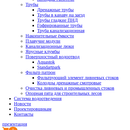
Трубы
Дренажные трубы
Трубы в канаву на заезд
Трубы гладкие ПНД
Гофрированные трубы
Труба канализационная
Накопительные ёмкости
Плавучие модули
Канализационные люки
Ярусные клумбы
Поверхностный водоотвод
Aquastok
Standartpark
Фильтр патрон
Фильтрующий элемент ливневых стоков
Колодцы дренажные смотровые
Очистка ливневых и промышленных стоков
Опорная пята для строительных лесов
Система водоотведения
Новости
Проектировщикам
Контакты
презентация
0