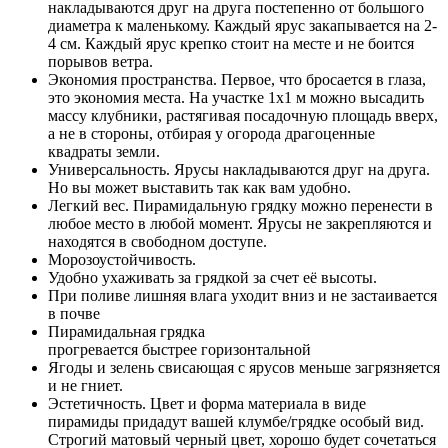
накладываются друг на друга постепенно от большого
диаметра к маленькому. Каждый ярус закапывается на 2-
4 см. Каждый ярус крепко стоит на месте и не боится
порывов ветра.
Экономия пространства. Первое, что бросается в глаза,
это экономия места. На участке 1х1 м можно высадить
массу клубники, растягивая посадочную площадь вверх,
а не в стороны, отбирая у огорода драгоценные
квадраты земли.
Универсальность. Ярусы накладываются друг на друга.
Но вы может выставить так как вам удобно.
Легкий вес. Пирамидальную грядку можно перенести в
любое место в любой момент. Ярусы не закрепляются и
находятся в свободном доступе.
Морозоустойчивость.
Удобно ухаживать за грядкой за счет её высоты.
При поливе лишняя влага уходит вниз и не застаивается
в почве
Пирамидальная грядка
прогревается быстрее горизонтальной
Ягоды и зелень свисающая с ярусов меньше загрязняется
и не гниет.
Эстетичность. Цвет и форма материала в виде
пирамиды придадут вашей клумбе/грядке особый вид.
Строгий матовый черный цвет, хорошо будет сочетаться