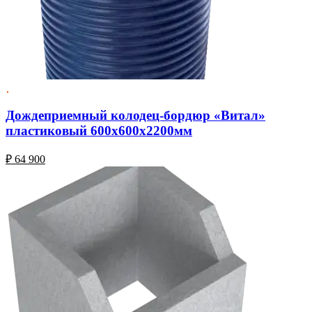
Дождеприемный колодец-бордюр «Витал»
пластиковый 600х600х2200мм
₽
64 900