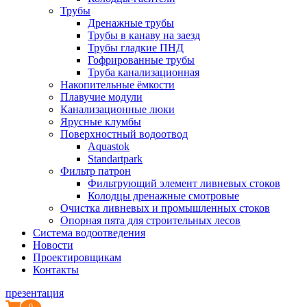
Трубы
Дренажные трубы
Трубы в канаву на заезд
Трубы гладкие ПНД
Гофрированные трубы
Труба канализационная
Накопительные ёмкости
Плавучие модули
Канализационные люки
Ярусные клумбы
Поверхностный водоотвод
Aquastok
Standartpark
Фильтр патрон
Фильтрующий элемент ливневых стоков
Колодцы дренажные смотровые
Очистка ливневых и промышленных стоков
Опорная пята для строительных лесов
Система водоотведения
Новости
Проектировщикам
Контакты
презентация
0