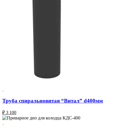
Труба спиральновитая “Витал” d400мм
₽
3 100