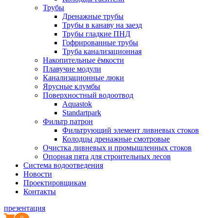
Трубы
Дренажные трубы
Трубы в канаву на заезд
Трубы гладкие ПНД
Гофрированные трубы
Труба канализационная
Накопительные ёмкости
Плавучие модули
Канализационные люки
Ярусные клумбы
Поверхностный водоотвод
Aquastok
Standartpark
Фильтр патрон
Фильтрующий элемент ливневых стоков
Колодцы дренажные смотровые
Очистка ливневых и промышленных стоков
Опорная пята для строительных лесов
Система водоотведения
Новости
Проектировщикам
Контакты
презентация
0