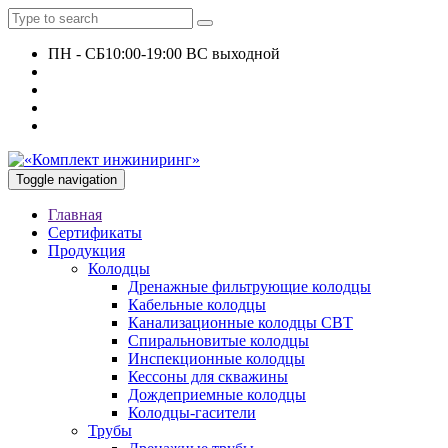
ПН - СБ
10:00-19:00 ВС выходной
+7 927 135 24 51
KomplektEngineer@yandex.ru
Toggle navigation
Главная
Сертификаты
Продукция
Колодцы
Дренажные фильтрующие колодцы
Кабельные колодцы
Канализационные колодцы СВТ
Спиральновитые колодцы
Инспекционные колодцы
Кессоны для скважины
Дождеприемные колодцы
Колодцы-гасители
Трубы