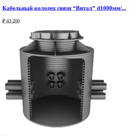
Кабельный колодец связи “Витал” d1000мм/...
₽
43 200