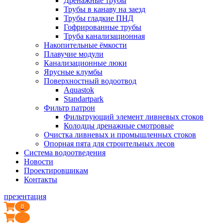
Дренажные трубы
Трубы в канаву на заезд
Трубы гладкие ПНД
Гофрированные трубы
Труба канализационная
Накопительные ёмкости
Плавучие модули
Канализационные люки
Ярусные клумбы
Поверхностный водоотвод
Aquastok
Standartpark
Фильтр патрон
Фильтрующий элемент ливневых стоков
Колодцы дренажные смотровые
Очистка ливневых и промышленных стоков
Опорная пята для строительных лесов
Система водоотведения
Новости
Проектировщикам
Контакты
презентация
0