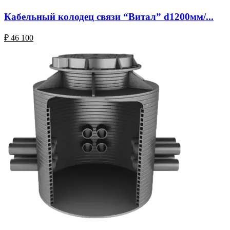
Кабельный колодец связи “Витал” d1200мм/...
₽
46 100