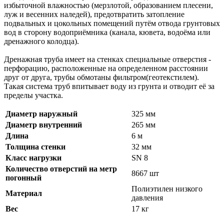
избыточной влажностью (мерзлотой, образованием плесени,
луж и весенних наледей), предотвратить затопление
подвальных и цокольных помещений путём отвода грунтовых
вод в сторону водоприёмника (канала, кювета, водоёма или
дренажного колодца).
Дренажная труба имеет на стенках специальные отверстия -
перфорацию, расположенные на определенном расстоянии
друг от друга, трубы обмотаны фильтром(геотекстилем).
Такая система труб впитывает воду из грунта и отводит её за
пределы участка.
Диаметр наружный
325 мм
Диаметр внутренний
265 мм
Длина
6 м
Толщина стенки
32 мм
Класс нагрузки
SN 8
Количество отверстий на метр
8667 шт
погонный
Полиэтилен низкого
Материал
давления
Вес
17 кг