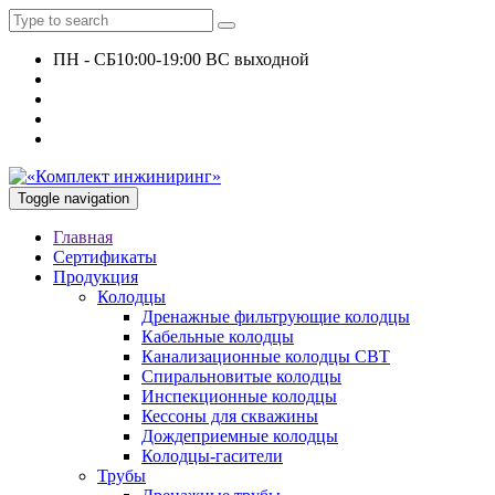
ПН - СБ
10:00-19:00 ВС выходной
+7 927 135 24 51
KomplektEngineer@yandex.ru
Toggle navigation
Главная
Сертификаты
Продукция
Колодцы
Дренажные фильтрующие колодцы
Кабельные колодцы
Канализационные колодцы СВТ
Спиральновитые колодцы
Инспекционные колодцы
Кессоны для скважины
Дождеприемные колодцы
Колодцы-гасители
Трубы