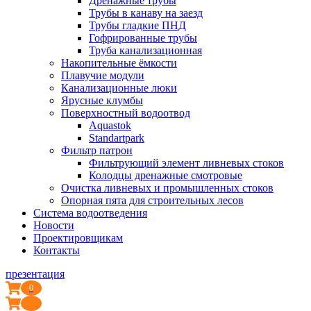
Дренажные трубы
Трубы в канаву на заезд
Трубы гладкие ПНД
Гофрированные трубы
Труба канализационная
Накопительные ёмкости
Плавучие модули
Канализационные люки
Ярусные клумбы
Поверхностный водоотвод
Aquastok
Standartpark
Фильтр патрон
Фильтрующий элемент ливневых стоков
Колодцы дренажные смотровые
Очистка ливневых и промышленных стоков
Опорная пята для строительных лесов
Система водоотведения
Новости
Проектировщикам
Контакты
презентация
0