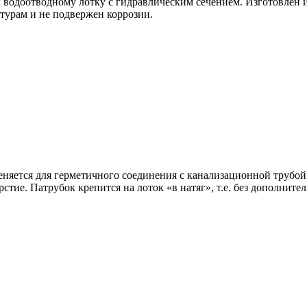
 водоотводному лотку c гидравлическим сечением. Изготовлен 
турам и не подвержен коррозии.
еняется для
герметичного соединения с канализационной трубо
рстие.
Патрубок крепится на лоток «в натяг», т.е. без дополнит