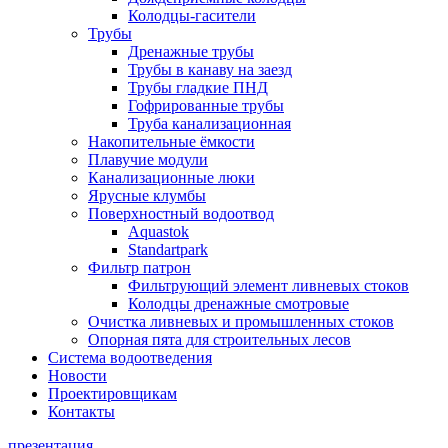
Колодцы-гасители
Трубы
Дренажные трубы
Трубы в канаву на заезд
Трубы гладкие ПНД
Гофрированные трубы
Труба канализационная
Накопительные ёмкости
Плавучие модули
Канализационные люки
Ярусные клумбы
Поверхностный водоотвод
Aquastok
Standartpark
Фильтр патрон
Фильтрующий элемент ливневых стоков
Колодцы дренажные смотровые
Очистка ливневых и промышленных стоков
Опорная пята для строительных лесов
Система водоотведения
Новости
Проектировщикам
Контакты
презентация