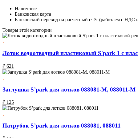
Наличные
Банковская карта
Банковский перевод на расчетный счёт (работаем с НДС 
Товары этой категории
Лоток водоотводный пластиковый S'park 1 с плас
₽
621
Заглушка S’park для лотков 088081-М, 088011-М
₽
125
Патрубок S’park для лотков 088081, 088011