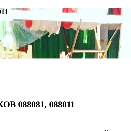
011
В 088081, 088011