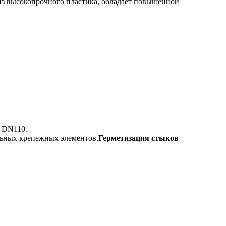
из высокопрочного пластика, обладает повышенной
й DN110.
ельных крепежных элементов.
Герметизация стыков