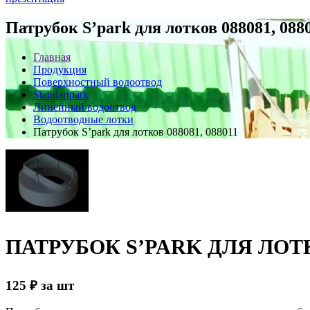
Патрубок S’park для лотков 088081, 088
Главная
Продукция
Поверхностный водоотвод
Standartpark
Линейный водоотвод
Водоотводные лотки
Патрубок S’park для лотков 088081, 088011
ПАТРУБОК S’PARK ДЛЯ ЛОТКО
125
₽
за шт