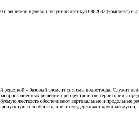
0 с решеткой щелевой чугунной артикул 0882033 (комплект) и 
ой решеткой – базовый элемент системы водоотвода. Служит не
х распространенных решений при обустройстве территорий с пр
ебуемую жесткость обеспечивают вертикальные и продольные ре
ропускную способность, при этом удерживает крупный мусор, п