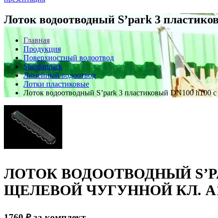
Лоток водоотводный S’park 3 пластико
Главная
Продукция
Поверхностный водоотвод
Standartpark
Линейный водоотвод
Лотки пластиковые
Лоток водоотводный S’park 3 пластиковый DN100 h100 с
ЛОТОК ВОДООТВОДНЫЙ S’P
ЩЕЛЕВОЙ ЧУГУННОЙ КЛ. А
1760
₽
за комплект