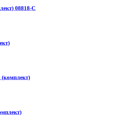
лект) 08818-С
ект)
 (комплект)
омплект)