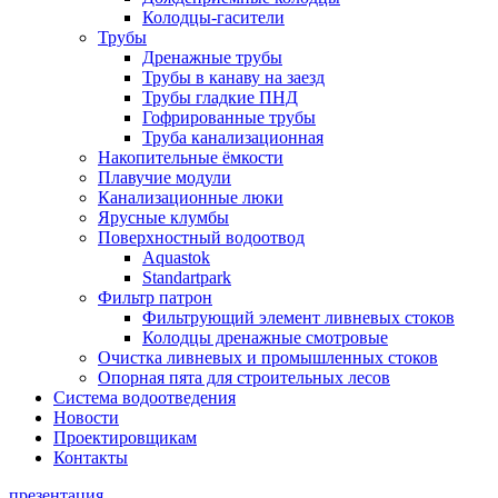
Колодцы-гасители
Трубы
Дренажные трубы
Трубы в канаву на заезд
Трубы гладкие ПНД
Гофрированные трубы
Труба канализационная
Накопительные ёмкости
Плавучие модули
Канализационные люки
Ярусные клумбы
Поверхностный водоотвод
Aquastok
Standartpark
Фильтр патрон
Фильтрующий элемент ливневых стоков
Колодцы дренажные смотровые
Очистка ливневых и промышленных стоков
Опорная пята для строительных лесов
Система водоотведения
Новости
Проектировщикам
Контакты
презентация